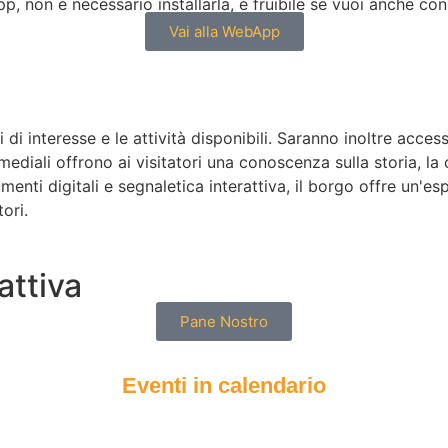
, non è necessario installarla, è fruibile se vuoi anche con
Vai alla WebApp
i di interesse e le attività disponibili. Saranno inoltre acc
mediali offrono ai visitatori una conoscenza sulla storia, la 
umenti digitali e segnaletica interattiva, il borgo offre un'
ori.
attiva
Pane Nostro
Eventi in calendario