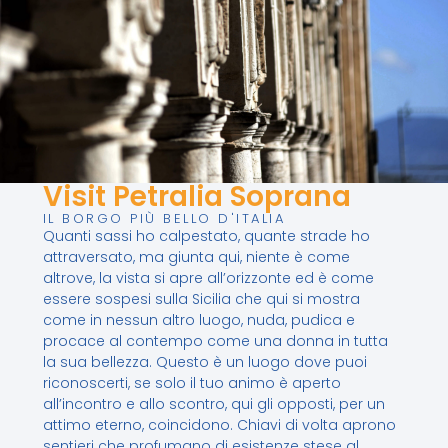
Visit Petralia Soprana
IL BORGO PIÙ BELLO D'ITALIA
Quanti sassi ho calpestato, quante strade ho
attraversato, ma giunta qui, niente è come
altrove, la vista si apre all’orizzonte ed è come
essere sospesi sulla Sicilia che qui si mostra
come in nessun altro luogo, nuda, pudica e
procace al contempo come una donna in tutta
la sua bellezza. Questo è un luogo dove puoi
riconoscerti, se solo il tuo animo è aperto
all’incontro e allo scontro, qui gli opposti, per un
attimo eterno, coincidono. Chiavi di volta aprono
sentieri che profumano di esistenze stese al