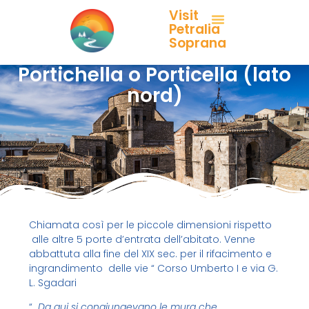
Visit
Petralia
Soprana
Portichella o Porticella (lato
nord)
Chiamata così per le piccole dimensioni rispetto
alle altre 5 porte d’entrata dell’abitato. Venne
abbattuta alla fine del XIX sec. per il rifacimento e
ingrandimento delle vie “ Corso Umberto I e via G.
L. Sgadari
“
Da qui si congiungevano le mura che