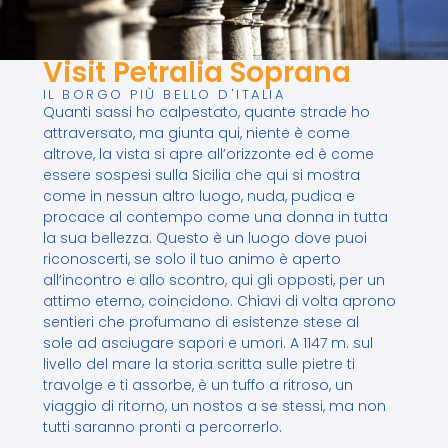
Visit Petralia Soprana
IL BORGO PIÙ BELLO D'ITALIA
Quanti sassi ho calpestato, quante strade ho
attraversato, ma giunta qui, niente è come
altrove, la vista si apre all’orizzonte ed è come
essere sospesi sulla Sicilia che qui si mostra
come in nessun altro luogo, nuda, pudica e
procace al contempo come una donna in tutta
la sua bellezza. Questo è un luogo dove puoi
riconoscerti, se solo il tuo animo è aperto
all’incontro e allo scontro, qui gli opposti, per un
attimo eterno, coincidono. Chiavi di volta aprono
sentieri che profumano di esistenze stese al
sole ad asciugare sapori e umori. A 1147 m. sul
livello del mare la storia scritta sulle pietre ti
travolge e ti assorbe, è un tuffo a ritroso, un
viaggio di ritorno, un nostos a se stessi, ma non
tutti saranno pronti a percorrerlo.