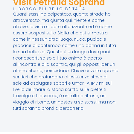
Visit Petralia Soprana
IL BORGO PIÙ BELLO D'ITALIA
Quanti sassi ho calpestato, quante strade ho
attraversato, ma giunta qui, niente è come
altrove, la vista si apre all’orizzonte ed è come
essere sospesi sulla Sicilia che qui si mostra
come in nessun altro luogo, nuda, pudica e
procace al contempo come una donna in tutta
la sua bellezza. Questo è un luogo dove puoi
riconoscerti, se solo il tuo animo è aperto
all’incontro e allo scontro, qui gli opposti, per un
attimo eterno, coincidono. Chiavi di volta aprono
sentieri che profumano di esistenze stese al
sole ad asciugare sapori e umori. A 1147 m. sul
livello del mare la storia scritta sulle pietre ti
travolge e ti assorbe, è un tuffo a ritroso, un
viaggio di ritorno, un nostos a se stessi, ma non
tutti saranno pronti a percorrerlo.