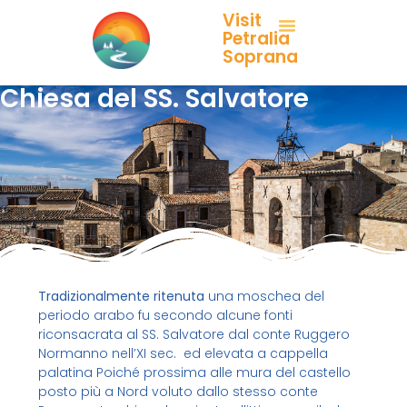
Visit
Petralia
Soprana
Chiesa del SS. Salvatore
Tradizionalmente ritenuta
una moschea del
periodo arabo fu secondo alcune fonti
riconsacrata al SS. Salvatore dal conte Ruggero
Normanno nell’XI sec. ed elevata a cappella
palatina Poiché prossima alle mura del castello
posto più a Nord voluto dallo stesso conte