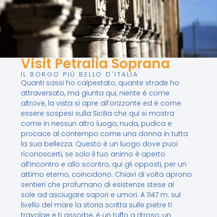
Visit Petralia Soprana
IL BORGO PIÙ BELLO D'ITALIA
Quanti sassi ho calpestato, quante strade ho
attraversato, ma giunta qui, niente è come
altrove, la vista si apre all’orizzonte ed è come
essere sospesi sulla Sicilia che qui si mostra
come in nessun altro luogo, nuda, pudica e
procace al contempo come una donna in tutta
la sua bellezza. Questo è un luogo dove puoi
riconoscerti, se solo il tuo animo è aperto
all’incontro e allo scontro, qui gli opposti, per un
attimo eterno, coincidono. Chiavi di volta aprono
sentieri che profumano di esistenze stese al
sole ad asciugare sapori e umori. A 1147 m. sul
livello del mare la storia scritta sulle pietre ti
travolge e ti assorbe, è un tuffo a ritroso, un