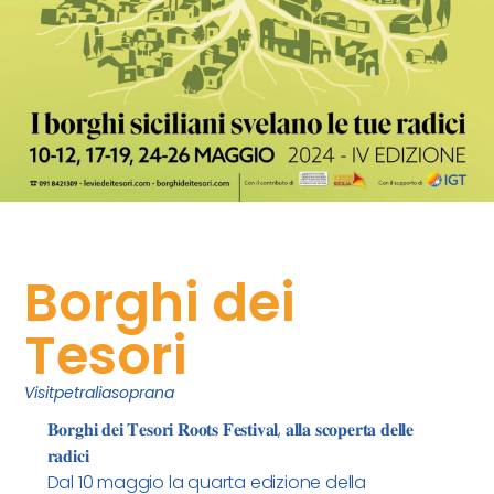
Borghi dei
Tesori
Visitpetraliasoprana
𝐁𝐨𝐫𝐠𝐡𝐢 𝐝𝐞𝐢 𝐓𝐞𝐬𝐨𝐫𝐢 𝐑𝐨𝐨𝐭𝐬 𝐅𝐞𝐬𝐭𝐢𝐯𝐚𝐥, 𝐚𝐥𝐥𝐚 𝐬𝐜𝐨𝐩𝐞𝐫𝐭𝐚 𝐝𝐞𝐥𝐥𝐞
𝐫𝐚𝐝𝐢𝐜𝐢
Dal 10 maggio la quarta edizione della