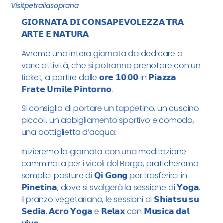
Visitpetraliasoprana
𝗚𝗜𝗢𝗥𝗡𝗔𝗧𝗔 𝗗𝗜 𝗖𝗢𝗡𝗦𝗔𝗣𝗘𝗩𝗢𝗟𝗘𝗭𝗭𝗔 𝗧𝗥𝗔
𝗔𝗥𝗧𝗘 𝗘 𝗡𝗔𝗧𝗨𝗥𝗔
Avremo una intera giornata da dedicare a
varie attività, che si potranno prenotare con un
ticket, a partire dalle 𝗼𝗿𝗲 𝟭𝟬:𝟬𝟬 in 𝗣𝗶𝗮𝘇𝘇𝗮
𝗙𝗿𝗮𝘁𝗲 𝗨𝗺𝗶𝗹𝗲 𝗣𝗶𝗻𝘁𝗼𝗿𝗻𝗼.
Si consiglia di portare un tappetino, un cuscino
piccoli, un abbigliamento sportivo e comodo,
una bottiglietta d’acqua.
Inizieremo la giornata con una meditazione
camminata per i vicoli del Borgo, praticheremo
semplici posture di 𝗤𝗶 𝗚𝗼𝗻𝗴 per trasferirci in
𝗣𝗶𝗻𝗲𝘁𝗶𝗻𝗮, dove si svolgerà la sessione di 𝗬𝗼𝗴𝗮,
il pranzo vegetariano, le sessioni di 𝗦𝗵𝗶𝗮𝘁𝘀𝘂 𝘀𝘂
𝗦𝗲𝗱𝗶𝗮, 𝗔𝗰𝗿𝗼 𝗬𝗼𝗴𝗮 e 𝗥𝗲𝗹𝗮𝘅 con 𝗠𝘂𝘀𝗶𝗰𝗮 𝗱𝗮𝗹