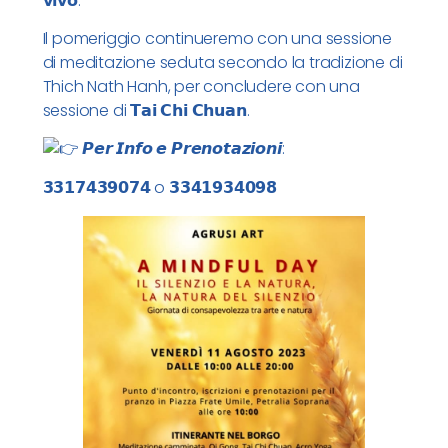
𝘃𝗶𝘃𝗼.
Il pomeriggio continueremo con una sessione
di meditazione seduta secondo la tradizione di
Thich Nath Hanh, per concludere con una
sessione di 𝗧𝗮𝗶 𝗖𝗵𝗶 𝗖𝗵𝘂𝗮𝗻.
𝙋𝙚𝙧 𝙄𝙣𝙛𝙤 𝙚 𝙋𝙧𝙚𝙣𝙤𝙩𝙖𝙯𝙞𝙤𝙣𝙞:
𝟯𝟯𝟭𝟳𝟰𝟯𝟵𝟬𝟳𝟰 o 𝟯𝟯𝟰𝟭𝟵𝟯𝟰𝟬𝟵𝟴