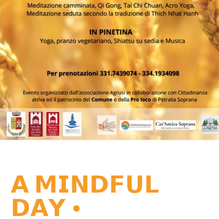
𝗔 𝗠𝗜𝗡𝗗𝗙𝗨𝗟
𝗗𝗔𝗬 •